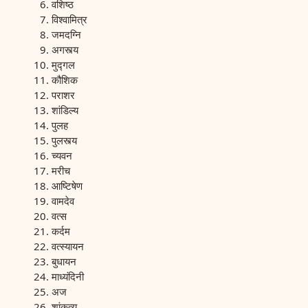
वशिष्ठ
विश्वामित्र
जमदग्नि
अगस्त्य
मुद्गल
कौशिक
पराशर
शांडिल्य
पुलह
पुलस्त्य
च्यवन
मरीच
आष्टिषेण
वामदेव
वत्स
कर्दम
वत्स्यायन
बुधायन
माध्यंदिनी
अज
शांकृत्य