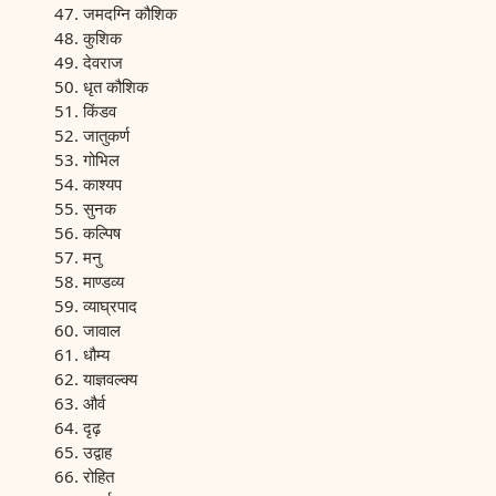
जमदग्नि कौशिक
कुशिक
देवराज
धृत कौशिक
किंडव
जातुकर्ण
गोभिल
काश्यप
सुनक
कल्पिष
मनु
माण्डव्य
व्याघ्रपाद
जावाल
धौम्य
याज्ञवल्क्य
और्व
दृढ़
उद्वाह
रोहित