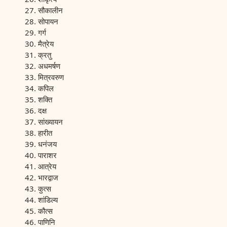
सौकालीन
सोपायन
गर्ग
मैत्रेय
क्रतु
अधमर्षण
मित्रवरुण
कपिल
शक्ति
दक्ष
सांख्यायन
हारीत
धनंजय
पाराशर
आत्रेय
भारद्वाज
कुत्स
शांडिल्य
कौत्स
पाणिनि