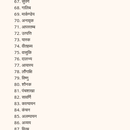
सुपर्ण
गालिब
मार्कण्डेय
अनावृक
आपस्तम्ब
उत्पत्ति
यास्क
वीतहब्य
वासुकि
दालभ्य
आयास्य
लौंगाक्षि
विष्णु
शौनक
पंचशाखा
सावर्णि
कात्यायन
कंचन
अलम्पायन
अव्यय
विल्च