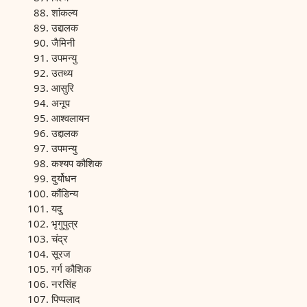
शांकल्य
उद्दालक
जैमिनी
उपमन्यु
उतथ्य
आसुरि
अनूप
आश्वलायन
उद्दालक
उपमन्यु
कश्यप कौशिक
दुर्योधन
कौंडिन्य
यदु
भृगुपुत्र
चंद्र
सूरज
गर्ग कौशिक
नरसिंह
पिप्पलाद