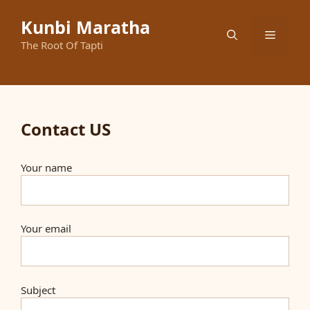
Skip
to
Kunbi Maratha
Menu
content
The Root Of Tapti
Contact US
Your name
Your email
Subject