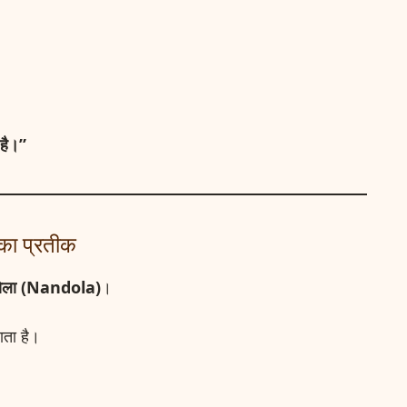
 है।”
का प्रतीक
दोला (Nandola)
।
ाता है।